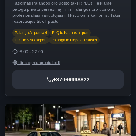
Patikimas Palangos oro uosto taksi (PLQ). Teikiame
patogų privatų pervežimą į ir iš Palangos oro uosto su
profesionaliais vairuotojais ir fiksuotomis kainomis. Taksi
rezervacijos tik el. paštu.
Palanga Airport taxi
PLQ to Kaunas airport
PLQ to VNO airport
Palanga to Liepāja Transfer
08:00 - 22:00
https://palangostaksi.lt
+37066998822