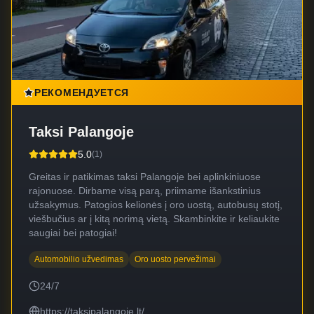
РЕКОМЕНДУЕТСЯ
Taksi Palangoje
5.0
(
1
)
Greitas ir patikimas taksi Palangoje bei aplinkiniuose
rajonuose. Dirbame visą parą, priimame išankstinius
užsakymus. Patogios kelionės į oro uostą, autobusų stotį,
viešbučius ar į kitą norimą vietą. Skambinkite ir keliaukite
saugiai bei patogiai!
Automobilio užvedimas
Oro uosto pervežimai
24/7
https://taksipalangoje.lt/