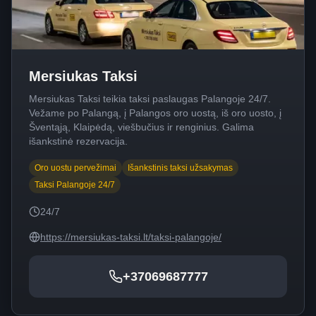
Mersiukas Taksi
Mersiukas Taksi teikia taksi paslaugas Palangoje 24/7.
Vežame po Palangą, į Palangos oro uostą, iš oro uosto, į
Šventąją, Klaipėdą, viešbučius ir renginius. Galima
išankstinė rezervacija.
Oro uostu pervežimai
Išankstinis taksi užsakymas
Taksi Palangoje 24/7
24/7
https://mersiukas-taksi.lt/taksi-palangoje/
+37069687777