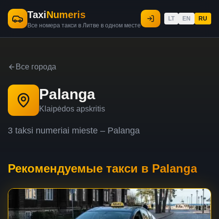
Taxi
Numeris
LT
EN
RU
Все номера такси в Литве в одном месте
Все города
Palanga
Klaipėdos apskritis
3
taksi
numeriai
mieste –
Palanga
Рекомендуемые такси в Palanga