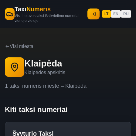
Taxi
Numeris
LT
EN
RU
Visi Lietuvos taksi išsikvietimo numeriai
vienoje vietoje
Visi miestai
Klaipėda
Klaipėdos apskritis
1
taksi
numeris
mieste –
Klaipėda
Kiti taksi numeriai
Švyturio Taksi