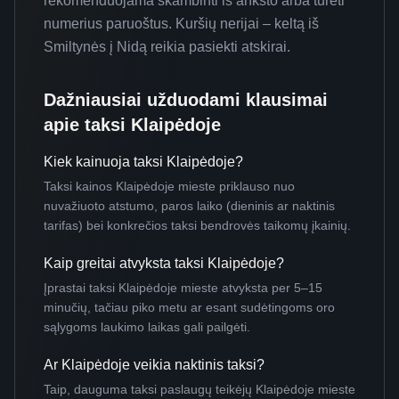
rekomenduojama skambinti iš anksto arba turėti
numerius paruoštus. Kuršių nerijai – keltą iš
Smiltynės į Nidą reikia pasiekti atskirai.
Dažniausiai užduodami klausimai
apie taksi Klaipėdoje
Kiek kainuoja taksi Klaipėdoje?
Taksi kainos Klaipėdoje mieste priklauso nuo
nuvažiuoto atstumo, paros laiko (dieninis ar naktinis
tarifas) bei konkrečios taksi bendrovės taikomų įkainių.
Kaip greitai atvyksta taksi Klaipėdoje?
Įprastai taksi Klaipėdoje mieste atvyksta per 5–15
minučių, tačiau piko metu ar esant sudėtingoms oro
sąlygoms laukimo laikas gali pailgėti.
Ar Klaipėdoje veikia naktinis taksi?
Taip, dauguma taksi paslaugų teikėjų Klaipėdoje mieste