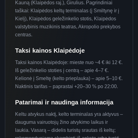
Kauną (Klaipėdos raj.), Girulius. Pagrindiniai
taškai: Klaipėdos keltų terminalas (į Smiltynę ir į
Kielį), Klaipėdos geležinkelio stotis, Klaipėdos
valstybinis muzikinis teatras, Akropolio prekybos
centras.
Taksi kainos
Klaipėdoje
Taksi kainos Klaipėdoje: mieste nuo ~4 € iki 12 €.
Iš geležinkelio stoties į centrą – apie 4–7 €.
Kelionė į Smeltę (kelto prieplauka) – apie 5–10 €.
Naktinis tarifas – paprastai +20–30 % po 22:00.
Patarimai ir naudinga informacija
Keltu atvykus naktį, kelto terminalas yra aktyvus –
dauguma vairuotojų žino atvykimo laikus ir
laukia. Vasarą – didelis turistų srautas iš keltų;