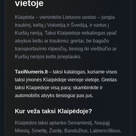
vietoje
Klaipėda – vienintelis Lietuvos uostas – jungia
traukinį, keltą į Vokietiją ir Švediją, ir vartus į
Kuršių neriją. Taksi Klaipėdoje reikalingas ypač
atvykus keltu ar traukiniu: greitai, be bagažo
transportavimo rūpesčių, tiesiog iki viešbučio ar
Kuršių nerijos kelto prieplauko.
TaxiNumeris.lt
– taksi katalogas, kuriame visos
taksi įmonės Klaipėdoje vienoje vietoje. Greitas
taksi Klaipėdoje visą parą: skambinkite ir
automobilis atvyks tiesiogiai pas jus.
Kur veža taksi
Klaipėdoje
?
Klaipėdos taksi aplanko Senamiestį, Naująjį
Miestą, Smeltę, Žardę, Bandužius, Labrenciškius,