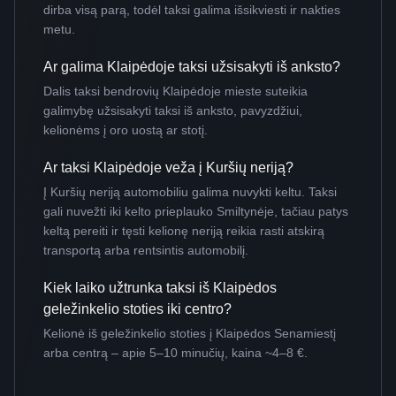
dirba visą parą, todėl taksi galima išsikviesti ir nakties
metu.
Ar galima Klaipėdoje taksi užsisakyti iš anksto?
Dalis taksi bendrovių Klaipėdoje mieste suteikia
galimybę užsisakyti taksi iš anksto, pavyzdžiui,
kelionėms į oro uostą ar stotį.
Ar taksi Klaipėdoje veža į Kuršių neriją?
Į Kuršių neriją automobiliu galima nuvykti keltu. Taksi
gali nuvežti iki kelto prieplauko Smiltynėje, tačiau patys
keltą pereiti ir tęsti kelionę neriją reikia rasti atskirą
transportą arba rentsintis automobilį.
Kiek laiko užtrunka taksi iš Klaipėdos
geležinkelio stoties iki centro?
Kelionė iš geležinkelio stoties į Klaipėdos Senamiestį
arba centrą – apie 5–10 minučių, kaina ~4–8 €.