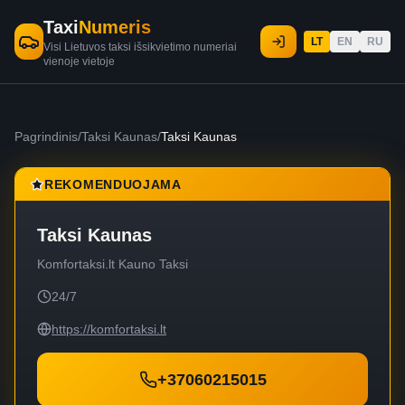
Taxi
Numeris
LT
EN
RU
Visi Lietuvos taksi išsikvietimo numeriai
vienoje vietoje
Pagrindinis
/
Taksi Kaunas
/
Taksi Kaunas
REKOMENDUOJAMA
Taksi Kaunas
Komfortaksi.lt Kauno Taksi
24/7
https://komfortaksi.lt
+37060215015