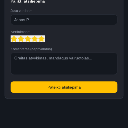
Palikti atsiliepima
Jusu vardas *
Ivertinimas *
Komentaras (neprivaloma)
Pateikti atsiliepima