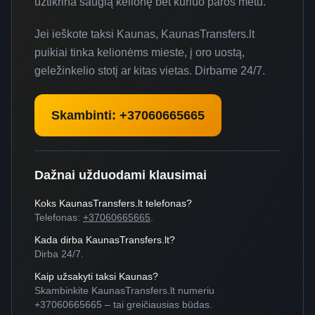
užtikrina saugią kelionę bet kuriuo paros metu.
Jei ieškote taksi Kaunas, KaunasTransfers.lt
puikiai tinka kelionėms mieste, į oro uostą,
geležinkelio stotį ar kitas vietas. Dirbame 24/7.
Skambinti: +37060665665
Dažnai užduodami klausimai
Koks KaunasTransfers.lt telefonas?
Telefonas:
+37060665665
.
Kada dirba KaunasTransfers.lt?
Dirba 24/7.
Kaip užsakyti taksi Kaunas?
Skambinkite KaunasTransfers.lt numeriu
+37060665665 – tai greičiausias būdas.