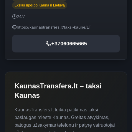
Ekskursijos po Kauną ir Lietuvą
24/7
https://kaunastransfers.lt/taksi-kaune/LT
+37060665665
KaunasTransfers.lt – taksi
Kaunas
KaunasTransfers.lt teikia patikimas taksi
paslaugas mieste Kaunas. Greitas atvykimas,
patogus užsakymas telefonu ir patyrę vairuotojai