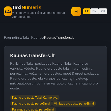
Taxi
Numeris
LT
EN
RU
Visi Lietuvos taksi išsikvietimo numeriai
vienoje vietoje
Pagrindinis
/
Taksi Kaunas
/
KaunasTransfers.lt
KaunasTransfers.lt
Patikimos Taksi paslaugos Kaune, Taksi Kaune su
vaikiška kėdute, Kauno oro uosto taksi, tarpmiestiniai
pervežimai, vežame į oro uostus, meet & greet paslauga
Kauno oro uoste, ekskursijos po Kauną ir Lietuvą,
mikroautobusų nuoma su vairuotoju Kaune ir Kauno oro
uoste.
Kauno oro uosto Taksi Karmėlava
Kauno oro uosto pervežimai
Vilniaus oro uosto pervežimai
Palangos oro uosto pervežimai