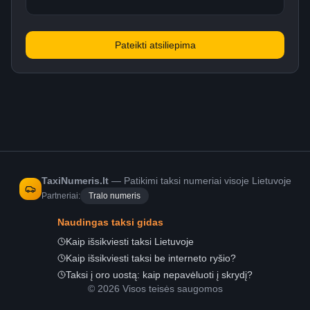
Pateikti atsiliepima
TaxiNumeris.lt
—
Patikimi taksi numeriai visoje Lietuvoje
Partneriai:
Tralo numeris
Naudingas taksi gidas
Kaip išsikviesti taksi Lietuvoje
Kaip išsikviesti taksi be interneto ryšio?
Taksi į oro uostą: kaip nepavėluoti į skrydį?
©
2026
Visos teisės saugomos